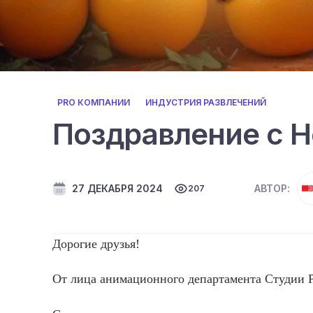
PRO КОМПАНИИ
ИНДУСТРИЯ РАЗВЛЕЧЕНИЙ
Поздравление с 
27 ДЕКАБРЯ 2024
АВТОР:
207
До­рогие друзья!
От ли­ца ани­маци­он­но­го де­пар­та­мен­та Сту­ди