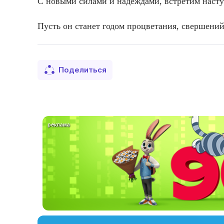
С но­выми си­лами и на­деж­да­ми, встре­тим нас­ту
Пусть он ста­нет го­дом проц­ве­тания, свер­ше­ний
Поделиться
реклама