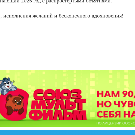
­па­ющий 2025 год с рас­прос­терты­ми объ­яти­ями.
, ис­полне­ния же­ланий и бес­ко­неч­но­го вдох­но­вения!