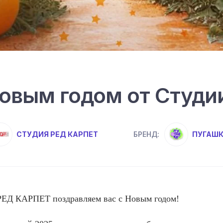
Новым годом от Студ
СТУДИЯ РЕД КАРПЕТ
ПУГАШ
БРЕНД:
и РЕД КАР­ПЕТ поз­драв­ля­ем вас с Но­вым го­дом!