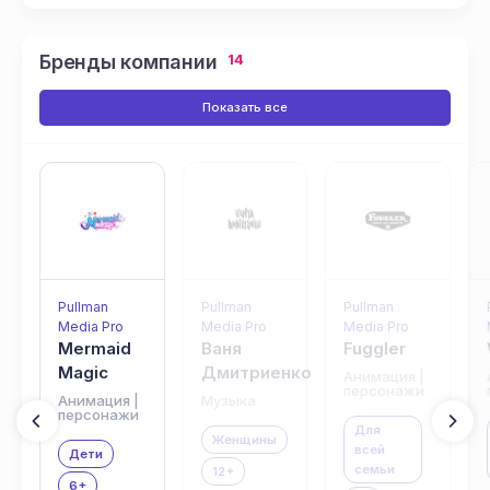
Бренды компании
14
Показать все
Pullman
Pullman
Pullman
Media Pro
Media Pro
Media Pro
Mermaid
Ваня
Fuggler
Magic
Дмитриенко
Анимация |
персонажи
Анимация |
Музыка
персонажи
Для
Женщины
всей
Дети
семьи
12+
6+