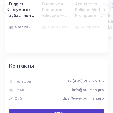
Fuggler:
Впервые в
Агентство
К
Б
безумные
России: во
Pullman Media
зубастики
«Вкусно — и
Pro примет
Br
захватывают
точка»
участие в
Ba
магазины!
появятся
конференции
Lo
5 авг 2026
5 июн 2026
14 апр 2026
всемирно
«Лицензионный
р
известные
день в
ли
персонажи
ритейле»
де
BROWN AND
на
FRIENDS
Контакты
+7 (499) 707-75-66
Телефон
info@pullman.pro
Email
https://www.pullman.pro
Сайт
Связаться