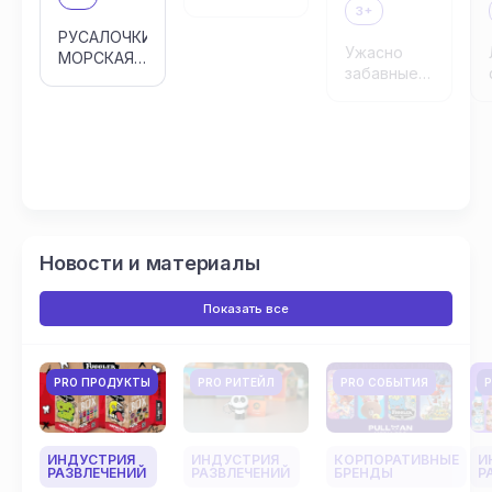
3+
РУСАЛОЧКИ:
Ужасно
МОРСКАЯ
забавные
МАГИЯ
монстры
Новости и материалы
Показать все
PRO ПРОДУКТЫ
PRO РИТЕЙЛ
PRO СОБЫТИЯ
ИНДУСТРИЯ
ИНДУСТРИЯ
КОРПОРАТИВНЫЕ
И
РАЗВЛЕЧЕНИЙ
РАЗВЛЕЧЕНИЙ
БРЕНДЫ
Р