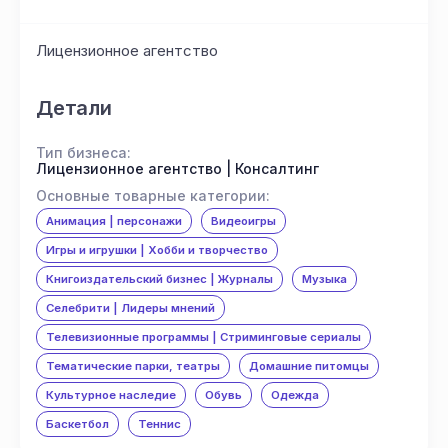
Лицензионное агентство
Детали
Тип бизнеса:
Лицензионное агентство | Консалтинг
Основные товарные категории:
Анимация | персонажи
Видеоигры
Игры и игрушки | Хобби и творчество
Книгоиздательский бизнес | Журналы
Музыка
Селебрити | Лидеры мнений
Телевизионные программы | Стриминговые сериалы
Тематические парки, театры
Домашние питомцы
Культурное наследие
Обувь
Одежда
Баскетбол
Теннис