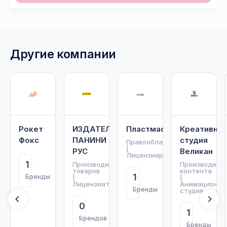
Другие компании
Рокет
ИЗДАТЕЛЬСТВО
Пластмастер
Креативная
Фокс
ПАНИНИ
студия
Правообладатель
|
РУС
Великан
Лицензиар
1
Производитель
Производите
товаров
контента
1
Бренды
|
|
Лицензиат
Анимационна
Бренды
студия
0
1
Брендов
Бренды