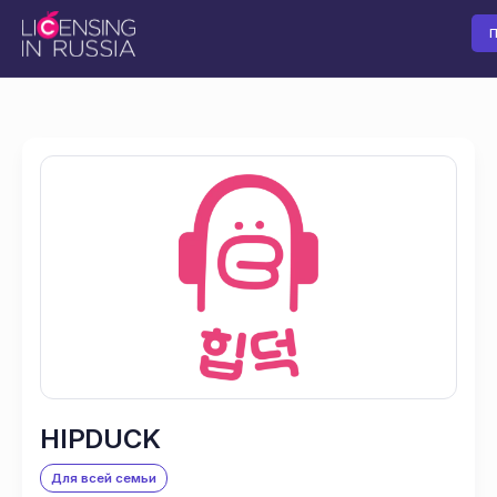
П
HIPDUCK
Для всей семьи