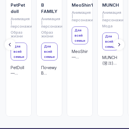
PetPet
B
MeoShin’Ke
MUNCH
doll
FAMILY
Анимация
Анимация
|
|
Анимация
Анимация
персонажи
персонажи
|
|
Мода
персонажи
персонажи
Для
Образ
Образ
всей
жизни
жизни
Для
семьи
всей
Для
Для
семьи
MeoShin’Ke
всей
всей
—
семьи
семьи
MUNCH
корейский
(뭉크)
PetDoll
Почему
бренд,
— поп-
—
B
сочетающий
арт
зверёк,
FAMILY
фэнтези,
щенок-
рождённый
—
фольклор
философ,
из
идеальный
и яркую
покоряющий
первого
бренд
мультяшную
Корейский
чувства
для
эстетику.
рынок и
лицензирования?
готовый
к
глобальному
ста