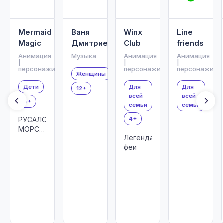
Mermaid
Ваня
Winx
Line
Magic
Дмитриенко
Club
friends
Анимация
Музыка
Анимация
Анимация
|
|
|
персонажи
персонажи
персонажи
Женщины
Дети
Для
Для
12+
всей
всей
6+
семьи
семьи
РУСАЛОЧКИ:
4+
МОРСКАЯ
Легендарные
МАГИЯ
феи