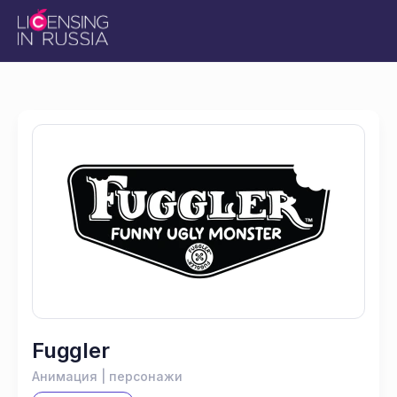
Fuggler
Анимация | персонажи