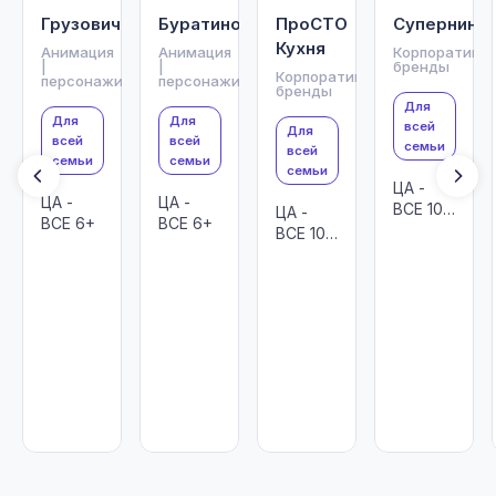
Грузовички
Буратино
ПроСТО
Супернинд
Кухня
Анимация
Анимация
Корпоративн
|
|
бренды
Корпоративные
персонажи
персонажи
бренды
Для
Для
Для
всей
Для
всей
всей
семьи
всей
семьи
семьи
семьи
ЦА -
ЦА -
ЦА -
ВСЕ 10-
ЦА -
ВСЕ 6+
ВСЕ 6+
25
ВСЕ 10-
45