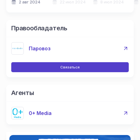
гостей
поздравляют
2 авг 2024
22 июл 2024
8 июл 2024
фестиваля в
жителей и
детской зоне
гостей
«Пикник.
Москвы с
Правообладатель
Афиша»
днем семьи!
Паровоз
Связаться
Агенты
0+ Media